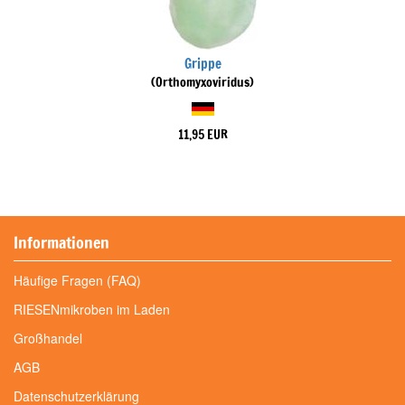
Grippe
(Orthomyxoviridus)
11,95 EUR
Informationen
Häufige Fragen (FAQ)
RIESENmikroben im Laden
Großhandel
AGB
Datenschutzerklärung