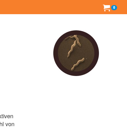
0
ktiven
hl von