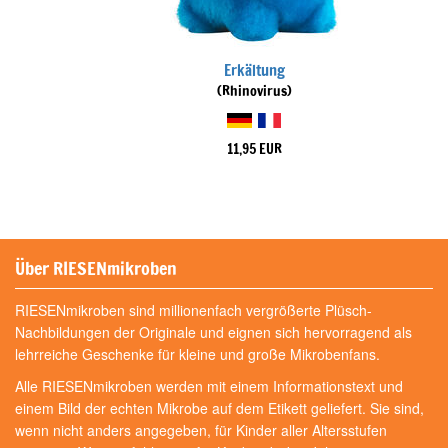
Erkältung
(Rhinovirus)
11,95 EUR
Über RIESENmikroben
RIESENmikroben sind millionenfach vergrößerte Plüsch-
Nachbildungen der Originale und eignen sich hervorragend als
lehrreiche Geschenke für kleine und große Mikrobenfans.
Alle RIESENmikroben werden mit einem Informationstext und
einem Bild der echten Mikrobe auf dem Etikett geliefert. Sie sind,
wenn nicht anders angegeben, für Kinder aller Altersstufen