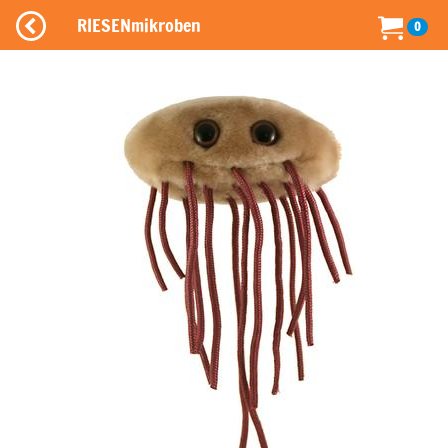
RIESENmikroben
0